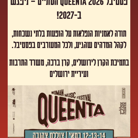
פסטיבל Queenta 2026 הסתיים – ניפגש
ב-2027!
תודה לאמניות הנפלאות על הופעות בלתי נשכחות,
לקהל המדהים שהגיע, ולכל המעורבים בפסטיבל.
​בתמיכת הקרן לירושלים, קרן ברכה, משרד התרבות
ועיריית ירושלים