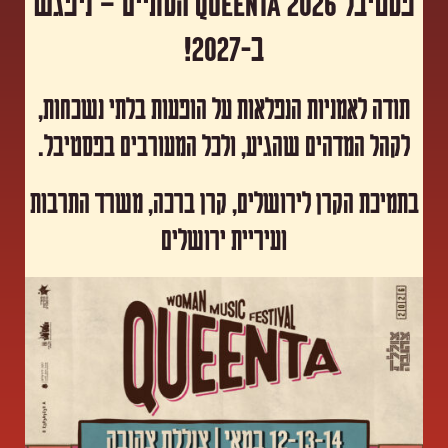
פסטיבל Queenta 2026 הסתיים – ניפגש
ב-2027!
תודה לאמניות הנפלאות על הופעות בלתי נשכחות,
לקהל המדהים שהגיע, ולכל המעורבים בפסטיבל.
​בתמיכת הקרן לירושלים, קרן ברכה, משרד התרבות
ועיריית ירושלים