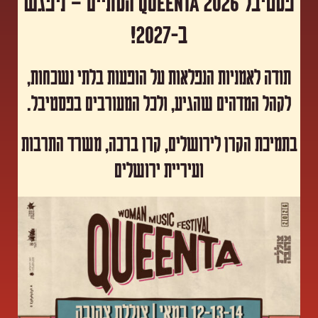
פסטיבל Queenta 2026 הסתיים – ניפגש
ב-2027!
תודה לאמניות הנפלאות על הופעות בלתי נשכחות,
לקהל המדהים שהגיע, ולכל המעורבים בפסטיבל.
​בתמיכת הקרן לירושלים, קרן ברכה, משרד התרבות
ועיריית ירושלים