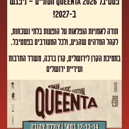
פסטיבל Queenta 2026 הסתיים – ניפגש
ב-2027!
תודה לאמניות הנפלאות על הופעות בלתי נשכחות,
לקהל המדהים שהגיע, ולכל המעורבים בפסטיבל.
​בתמיכת הקרן לירושלים, קרן ברכה, משרד התרבות
ועיריית ירושלים