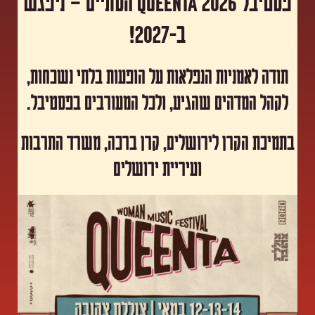
פסטיבל Queenta 2026 הסתיים – ניפגש
ב-2027!
תודה לאמניות הנפלאות על הופעות בלתי נשכחות,
לקהל המדהים שהגיע, ולכל המעורבים בפסטיבל.
​בתמיכת הקרן לירושלים, קרן ברכה, משרד התרבות
ועיריית ירושלים