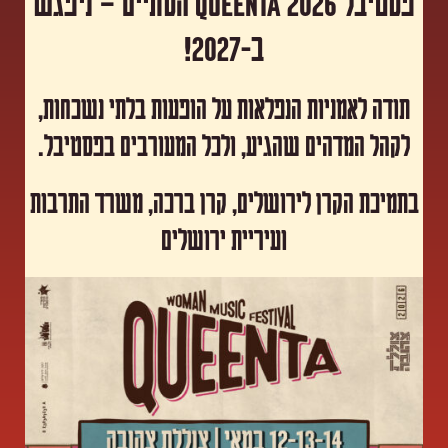
פסטיבל Queenta 2026 הסתיים – ניפגש
ב-2027!
תודה לאמניות הנפלאות על הופעות בלתי נשכחות,
לקהל המדהים שהגיע, ולכל המעורבים בפסטיבל.
​בתמיכת הקרן לירושלים, קרן ברכה, משרד התרבות
ועיריית ירושלים