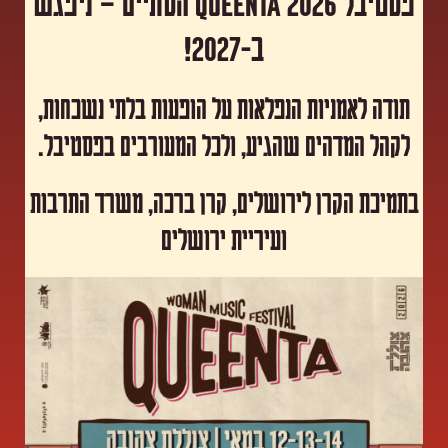
פסטיבל Queenta 2026 הסתיים – ניפגש
ב-2027!
תודה לאמניות הנפלאות על הופעות בלתי נשכחות,
לקהל המדהים שהגיע, ולכל המעורבים בפסטיבל.
​בתמיכת הקרן לירושלים, קרן ברכה, משרד התרבות
ועיריית ירושלים