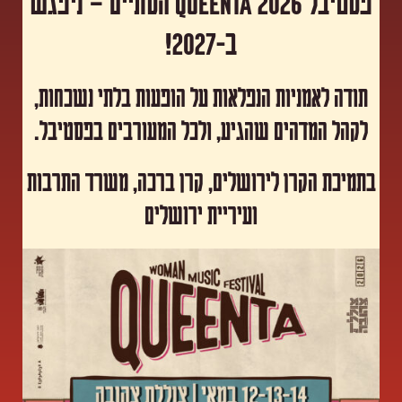
פסטיבל Queenta 2026 הסתיים – ניפגש
ב-2027!
תודה לאמניות הנפלאות על הופעות בלתי נשכחות,
לקהל המדהים שהגיע, ולכל המעורבים בפסטיבל.
​בתמיכת הקרן לירושלים, קרן ברכה, משרד התרבות
ועיריית ירושלים