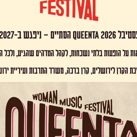
 Queenta 2026 הסתיים – ניפגש ב-2027!
ות על הופעות בלתי נשכחות, לקהל המדהים שהגיע, ולכל 
כת הקרן לירושלים, קרן ברכה, משרד התרבות ועיריית ירו