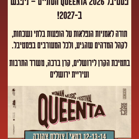
פסטיבל Queenta 2026 הסתיים – ניפגש
ב-2027!
תודה לאמניות הנפלאות על הופעות בלתי נשכחות,
לקהל המדהים שהגיע, ולכל המעורבים בפסטיבל.
​בתמיכת הקרן לירושלים, קרן ברכה, משרד התרבות
ועיריית ירושלים