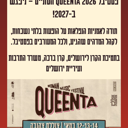
פסטיבל Queenta 2026 הסתיים – ניפגש
ב-2027!
תודה לאמניות הנפלאות על הופעות בלתי נשכחות,
לקהל המדהים שהגיע, ולכל המעורבים בפסטיבל.
​בתמיכת הקרן לירושלים, קרן ברכה, משרד התרבות
ועיריית ירושלים